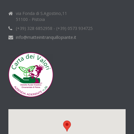
via Fonda di S.Agostino,11
51100 - Pistoia
(+39) 328 6852958 - (+39) 0573 934725
info@matteinitranquillopiante.it