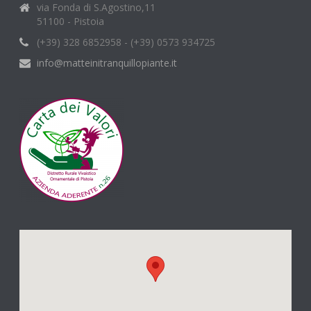
via Fonda di S.Agostino,11
51100 - Pistoia
(+39) 328 6852958 - (+39) 0573 934725
info@matteinitranquillopiante.it