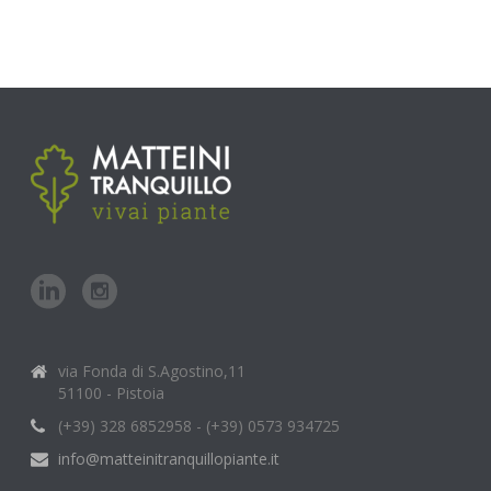
via Fonda di S.Agostino,11
51100 - Pistoia
(+39) 328 6852958 - (+39) 0573 934725
info@matteinitranquillopiante.it