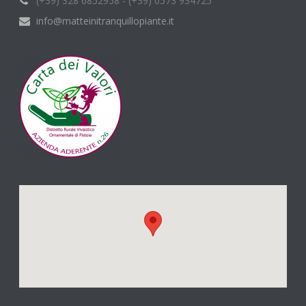
(+39) 328 6852958 - (+39) 0573 934725
info@matteinitranquillopiante.it